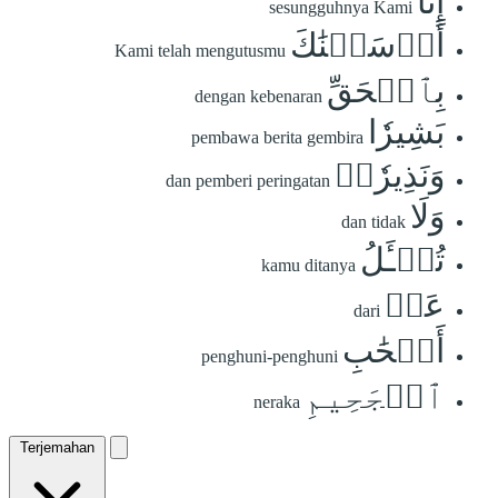
إِنَّآ
sesungguhnya Kami
أَرۡسَلۡنَٰكَ
Kami telah mengutusmu
بِٱلۡحَقِّ
dengan kebenaran
بَشِيرٗا
pembawa berita gembira
وَنَذِيرٗاۖ
dan pemberi peringatan
وَلَا
dan tidak
تُسۡـَٔلُ
kamu ditanya
عَنۡ
dari
أَصۡحَٰبِ
penghuni-penghuni
ٱلۡجَحِيمِ
neraka
Terjemahan