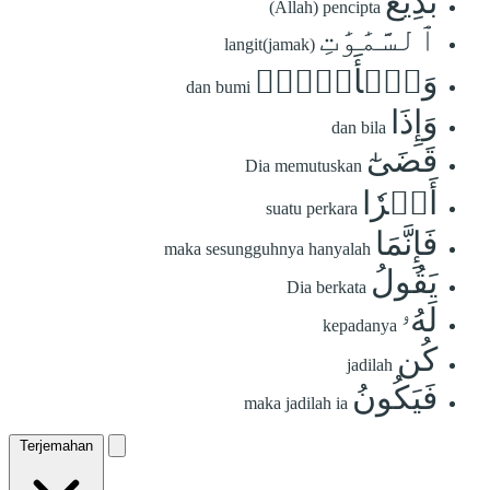
بَدِيعُ
(Allah) pencipta
ٱلسَّمَٰوَٰتِ
langit(jamak)
وَٱلۡأَرۡضِۖ
dan bumi
وَإِذَا
dan bila
قَضَىٰٓ
Dia memutuskan
أَمۡرٗا
suatu perkara
فَإِنَّمَا
maka sesungguhnya hanyalah
يَقُولُ
Dia berkata
لَهُۥ
kepadanya
كُن
jadilah
فَيَكُونُ
maka jadilah ia
Terjemahan