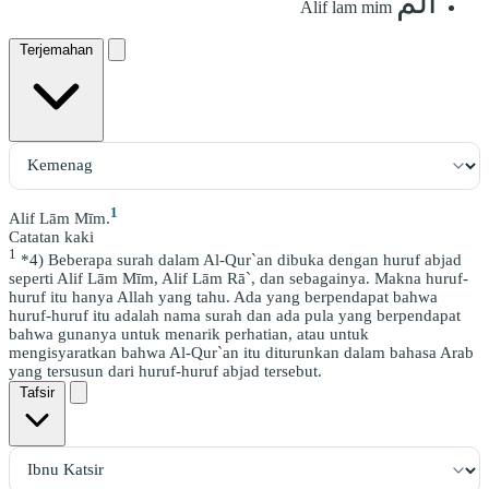
الٓمٓ
Alif lam mim
Terjemahan
1
Alif Lām Mīm.
Catatan kaki
1
*4) Beberapa surah dalam Al-Qur`an dibuka dengan huruf abjad
seperti Alif Lām Mīm, Alif Lām Rā`, dan sebagainya. Makna huruf-
huruf itu hanya Allah yang tahu. Ada yang berpendapat bahwa
huruf-huruf itu adalah nama surah dan ada pula yang berpendapat
bahwa gunanya untuk menarik perhatian, atau untuk
mengisyaratkan bahwa Al-Qur`an itu diturunkan dalam bahasa Arab
yang tersusun dari huruf-huruf abjad tersebut.
Tafsir