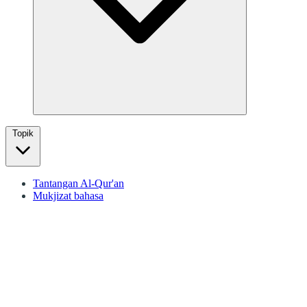
Topik
Tantangan Al-Qur'an
Mukjizat bahasa