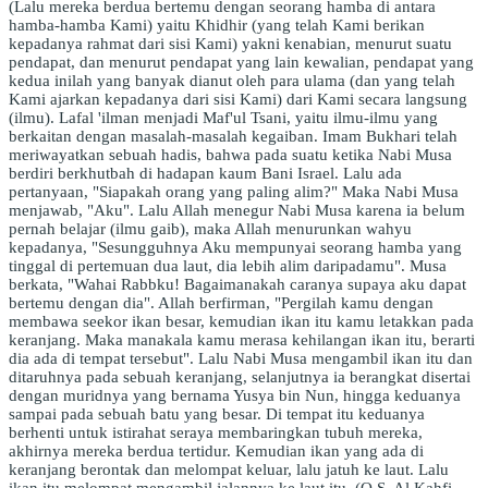
(Lalu mereka berdua bertemu dengan seorang hamba di antara
hamba-hamba Kami) yaitu Khidhir (yang telah Kami berikan
kepadanya rahmat dari sisi Kami) yakni kenabian, menurut suatu
pendapat, dan menurut pendapat yang lain kewalian, pendapat yang
kedua inilah yang banyak dianut oleh para ulama (dan yang telah
Kami ajarkan kepadanya dari sisi Kami) dari Kami secara langsung
(ilmu). Lafal 'ilman menjadi Maf'ul Tsani, yaitu ilmu-ilmu yang
berkaitan dengan masalah-masalah kegaiban. Imam Bukhari telah
meriwayatkan sebuah hadis, bahwa pada suatu ketika Nabi Musa
berdiri berkhutbah di hadapan kaum Bani Israel. Lalu ada
pertanyaan, "Siapakah orang yang paling alim?" Maka Nabi Musa
menjawab, "Aku". Lalu Allah menegur Nabi Musa karena ia belum
pernah belajar (ilmu gaib), maka Allah menurunkan wahyu
kepadanya, "Sesungguhnya Aku mempunyai seorang hamba yang
tinggal di pertemuan dua laut, dia lebih alim daripadamu". Musa
berkata, "Wahai Rabbku! Bagaimanakah caranya supaya aku dapat
bertemu dengan dia". Allah berfirman, "Pergilah kamu dengan
membawa seekor ikan besar, kemudian ikan itu kamu letakkan pada
keranjang. Maka manakala kamu merasa kehilangan ikan itu, berarti
dia ada di tempat tersebut". Lalu Nabi Musa mengambil ikan itu dan
ditaruhnya pada sebuah keranjang, selanjutnya ia berangkat disertai
dengan muridnya yang bernama Yusya bin Nun, hingga keduanya
sampai pada sebuah batu yang besar. Di tempat itu keduanya
berhenti untuk istirahat seraya membaringkan tubuh mereka,
akhirnya mereka berdua tertidur. Kemudian ikan yang ada di
keranjang berontak dan melompat keluar, lalu jatuh ke laut. Lalu
ikan itu melompat mengambil jalannya ke laut itu. (Q.S. Al Kahfi,