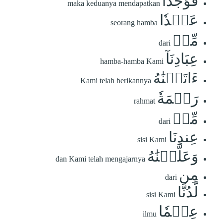
فَوَجَدَا
maka keduanya mendapatkan
عَبۡدٗا
seorang hamba
مِّنۡ
dari
عِبَادِنَآ
hamba-hamba Kami
ءَاتَيۡنَٰهُ
Kami telah berikannya
رَحۡمَةٗ
rahmat
مِّنۡ
dari
عِندِنَا
sisi Kami
وَعَلَّمۡنَٰهُ
dan Kami telah mengajarnya
مِن
dari
لَّدُنَّا
sisi Kami
عِلۡمٗا
ilmu