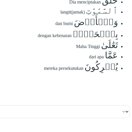
خَلَقَ
Dia menciptakan
ٱلسَّمَٰوَٰتِ
langit(jamak)
وَٱلۡأَرۡضَ
dan bumi
بِٱلۡحَقِّۚ
dengan kebenaran
تَعَٰلَىٰ
Maha Tinggi
عَمَّا
dari apa
يُشۡرِكُونَ
mereka persekutukan