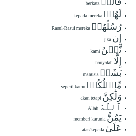
قَالَتۡ
berkata
لَهُمۡ
kepada mereka
رُسُلُهُمۡ
Rasul-Rasul mereka
إِن
jika
نَّحۡنُ
kami
إِلَّا
hanyalah
بَشَرٞ
manusia
مِّثۡلُكُمۡ
seperti kamu
وَلَٰكِنَّ
akan tetapi
ٱللَّهَ
Allah
يَمُنُّ
memberi karunia
عَلَىٰ
atas/kepada