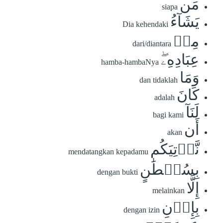
مَن
siapa
يَشَآءُ
Dia kehendaki
مِنۡ
dari/diantara
عِبَادِهِۦۖ
hamba-hambaNya
وَمَا
dan tidaklah
كَانَ
adalah
لَنَآ
bagi kami
أَن
akan
نَّأۡتِيَكُم
mendatangkan kepadamu
بِسُلۡطَٰنٍ
dengan bukti
إِلَّا
melainkan
بِإِذۡنِ
dengan izin