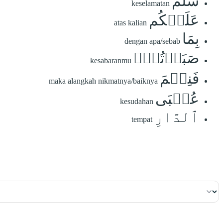
سَلَٰمٌ
keselamatan
عَلَيۡكُم
atas kalian
بِمَا
dengan apa/sebab
صَبَرۡتُمۡۚ
kesabaranmu
فَنِعۡمَ
maka alangkah nikmatnya/baiknya
عُقۡبَى
kesudahan
ٱلدَّارِ
tempat