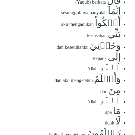
قَالَ
(Yaqub) berkata
إِنَّمَآ
sesungguhnya hanyalah
أَشۡكُواْ
aku mengadukan
بَثِّي
kesusahan
وَحُزۡنِيٓ
dan kesedihanku
إِلَى
kepada
ٱللَّهِ
Allah
وَأَعۡلَمُ
dan aku mengetahui
مِنَ
dari
ٱللَّهِ
Allah
مَا
apa
لَا
tidak
تَعۡلَمُونَ
(kalian) mengetahui