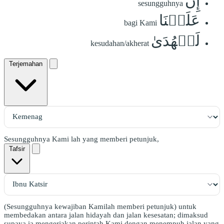
إِنَّ
sesungguhnya
عَلَيۡنَا
bagi Kami
لَلۡهُدَىٰ
kesudahan/akherat
Terjemahan
Sesungguhnya Kami lah yang memberi petunjuk,
Tafsir
(Sesungguhnya kewajiban Kamilah memberi petunjuk) untuk
membedakan antara jalan hidayah dan jalan kesesatan; dimaksud
supaya ia mengerjakan perintah Kami dengan menempuh jalan yang