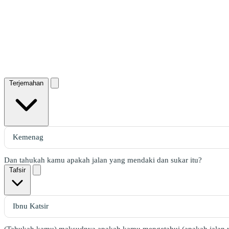
Terjemahan
Dan tahukah kamu apakah jalan yang mendaki dan sukar itu?
Tafsir
(Tahukah kamu) maksudnya apakah kamu mengetahui (apakah jalan ya