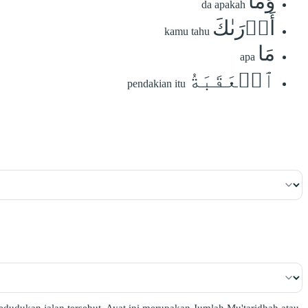
وَمَآ
da apakah
أَدۡرَىٰكَ
kamu tahu
مَا
apa
ٱلۡعَقَبَةُ
pendakian itu
udukan jalan tersebut. Ayat ini merupakan Jumlah Mu'taridhah atau