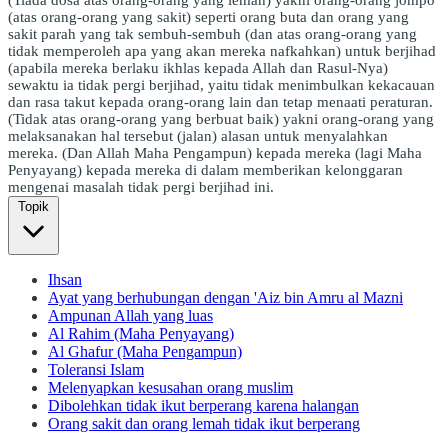
(atas orang-orang yang sakit) seperti orang buta dan orang yang
sakit parah yang tak sembuh-sembuh (dan atas orang-orang yang
tidak memperoleh apa yang akan mereka nafkahkan) untuk berjihad
(apabila mereka berlaku ikhlas kepada Allah dan Rasul-Nya)
sewaktu ia tidak pergi berjihad, yaitu tidak menimbulkan kekacauan
dan rasa takut kepada orang-orang lain dan tetap menaati peraturan.
(Tidak atas orang-orang yang berbuat baik) yakni orang-orang yang
melaksanakan hal tersebut (jalan) alasan untuk menyalahkan
mereka. (Dan Allah Maha Pengampun) kepada mereka (lagi Maha
Penyayang) kepada mereka di dalam memberikan kelonggaran
mengenai masalah tidak pergi berjihad ini.
Topik
Ihsan
Ayat yang berhubungan dengan 'Aiz bin Amru al Mazni
Ampunan Allah yang luas
Al Rahim (Maha Penyayang)
Al Ghafur (Maha Pengampun)
Toleransi Islam
Melenyapkan kesusahan orang muslim
Dibolehkan tidak ikut berperang karena halangan
Orang sakit dan orang lemah tidak ikut berperang