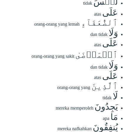
لَّيۡسَ
tidak
عَلَى
atas
ٱلضُّعَفَآءِ
orang-orang yang lemah
وَلَا
dan tidak
عَلَى
atas
ٱلۡمَرۡضَىٰ
orang-orang yang sakit
وَلَا
dan tidak
عَلَى
atas
ٱلَّذِينَ
orang-orang yang
لَا
tidak
يَجِدُونَ
mereka memperoleh
مَا
apa
يُنفِقُونَ
mereka nafkahkan