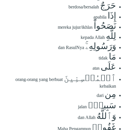
حَرَجٌ
berdosa/bersalah
إِذَا
apabila
نَصَحُواْ
mereka jujur/ikhlas
لِلَّهِ
kepada Allah
وَرَسُولِهِۦۚ
dan RasulNya
مَا
tidak
عَلَى
atas
ٱلۡمُحۡسِنِينَ
orang-orang yang berbuat
kebaikan
مِن
dari
سَبِيلٖۚ
jalan
وَٱللَّهُ
dan Allah
غَفُورٞ
Maha Pengampun