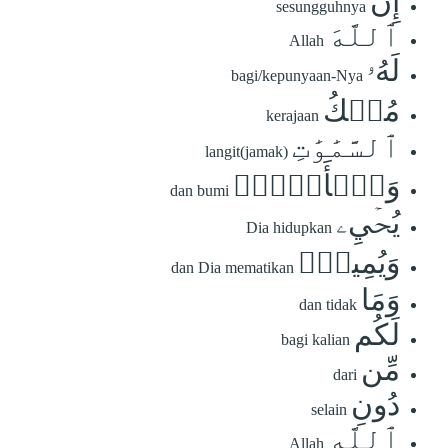
إِنَّ
sesungguhnya
ٱللَّهَ
Allah
لَهُۥ
bagi/kepunyaan-Nya
مُلۡكُ
kerajaan
ٱلسَّمَٰوَٰتِ
langit(jamak)
وَٱلۡأَرۡضِۖ
dan bumi
يُحۡيِۦ
Dia hidupkan
وَيُمِيتُۚ
dan Dia mematikan
وَمَا
dan tidak
لَكُم
bagi kalian
مِّن
dari
دُونِ
selain
ٱللَّهِ
Allah