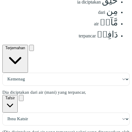
خُلِقَ
ia diciptakan
مِن
dari
مَّآءٖ
air
دَافِقٖ
terpancar
Terjemahan
Dia diciptakan dari air (mani) yang terpancar,
Tafsir
(Dia diciptakan dari air yang terpancar) yakni yang dipancarkan oleh