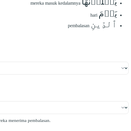
يَصۡلَوۡنَهَا
mereka masuk kedalamnya
يَوۡمَ
hari
ٱلدِّينِ
pembalasan
ereka menerima pembalasan.