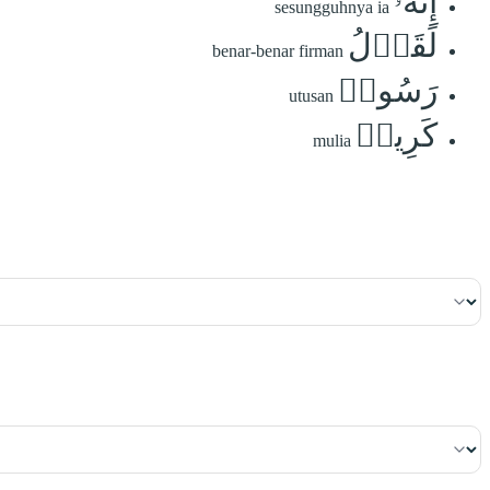
إِنَّهُۥ
sesungguhnya ia
لَقَوۡلُ
benar-benar firman
رَسُولٖ
utusan
كَرِيمٖ
mulia