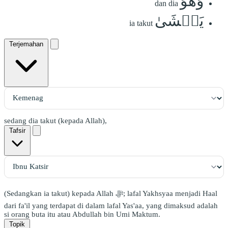
وَهُوَ
dan dia
يَخۡشَىٰ
ia takut
Terjemahan
sedang dia takut (kepada Allah),
Tafsir
(Sedangkan ia takut) kepada Allah ﷻ; lafal Yakhsyaa menjadi Haal
dari fa'il yang terdapat di dalam lafal Yas'aa, yang dimaksud adalah
si orang buta itu atau Abdullah bin Umi Maktum.
Topik