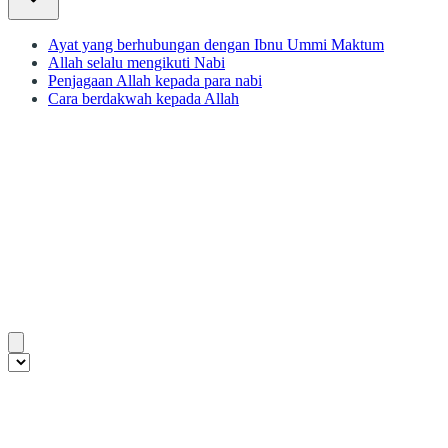
Ayat yang berhubungan dengan Ibnu Ummi Maktum
Allah selalu mengikuti Nabi
Penjagaan Allah kepada para nabi
Cara berdakwah kepada Allah