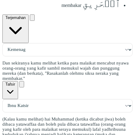
ٱلۡحَرِيقِ
membakar
Terjemahan
Dan sekiranya kamu melihat ketika para malaikat mencabut nyawa
orang-orang yang kafir sambil memukul wajah dan punggung
mereka (dan berkata), "Rasakanlah olehmu siksa neraka yang
membakar."
Tafsir
(Kalau kamu melihat) hai Muhammad (ketika dicabut jiwa) boleh
dibaca yatawaffaa dan boleh pula dibaca tatawaffaa (orang-orang
yang kafir oleh para malaikat seraya memukul) lafal yadhribuuna
kedudukan i'rabnya menjadi hal/kata keterangan (muka dan