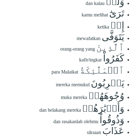
وَلَوۡ
dan kalau
تَرَىٰٓ
kamu melihat
إِذۡ
ketika
يَتَوَفَّى
mewafatkan
ٱلَّذِينَ
orang-orang yang
كَفَرُواْ
kafir/ingkar
ٱلۡمَلَٰٓئِكَةُ
para Malaikat
يَضۡرِبُونَ
mereka memukul
وُجُوهَهُمۡ
muka mereka
وَأَدۡبَٰرَهُمۡ
dan belakang mereka
وَذُوقُواْ
dan rasakanlah olehmu
عَذَابَ
siksaan