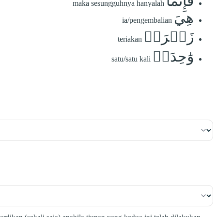
فَإِنَّمَا
maka sesungguhnya hanyalah
هِيَ
ia/pengembalian
زَجۡرَةٞ
teriakan
وَٰحِدَةٞ
satu/satu kali
an (sekali saja) apabila tiupan yang kedua ini telah dilakukan.