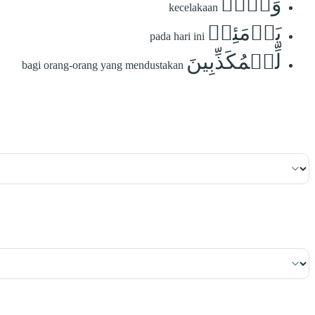
وَيۡلٞ
kecelakaan
يَوۡمَئِذٖ
pada hari ini
لِّلۡمُكَذِّبِينَ
bagi orang-orang yang mendustakan