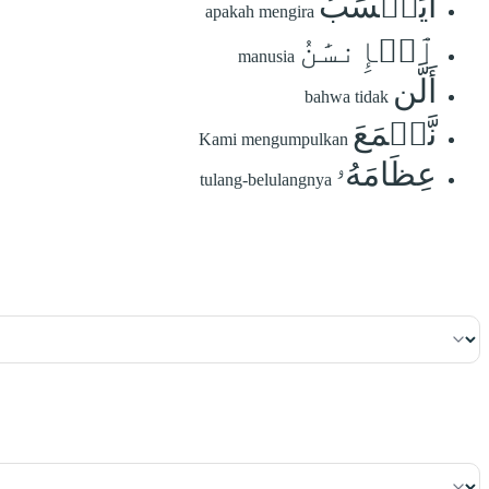
أَيَحۡسَبُ
apakah mengira
ٱلۡإِنسَٰنُ
manusia
أَلَّن
bahwa tidak
نَّجۡمَعَ
Kami mengumpulkan
عِظَامَهُۥ
tulang-belulangnya