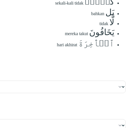
كَلَّاۖ
sekali-kali tidak
بَل
bahkan
لَّا
tidak
يَخَافُونَ
mereka takut
ٱلۡأٓخِرَةَ
hari akhirat