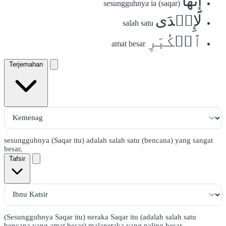
إِنَّهَا
sesungguhnya ia (saqar)
لَإِحۡدَى
salah satu
ٱلۡكُبَرِ
amat besar
Terjemahan
sesungguhnya (Saqar itu) adalah salah satu (bencana) yang sangat
besar,
Tafsir
(Sesungguhnya Saqar itu) neraka Saqar itu (adalah salah satu
bencana yang amat besar) malapetaka yang paling besar.