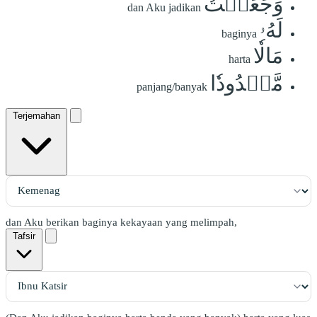
وَجَعَلۡتُ
dan Aku jadikan
لَهُۥ
baginya
مَالٗا
harta
مَّمۡدُودٗا
panjang/banyak
Terjemahan
dan Aku berikan baginya kekayaan yang melimpah,
Tafsir