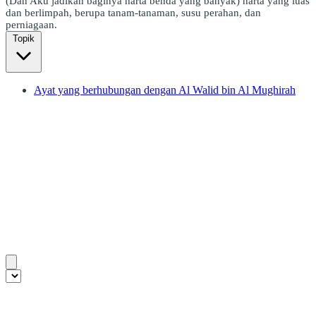
(Dan Aku jadikan baginya harta benda yang banyak) harta yang luas
dan berlimpah, berupa tanam-tanaman, susu perahan, dan
perniagaan.
Topik
Ayat yang berhubungan dengan Al Walid bin Al Mughirah