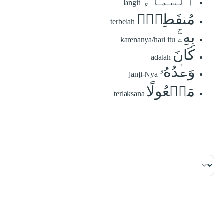
ٱلسَّمَآءُ
langit
مُنفَطِرُۢ
terbelah
بِهِۦۚ
karenanya/hari itu
كَانَ
adalah
وَعۡدُهُۥ
janji-Nya
مَفۡعُولًا
terlaksana