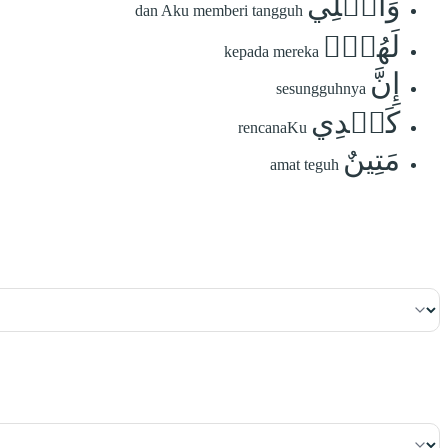
وَأُمۡلِي
dan Aku memberi tangguh
لَهُمۡۚ
kepada mereka
إِنَّ
sesungguhnya
كَيۡدِي
rencanaKu
مَتِينٌ
amat teguh