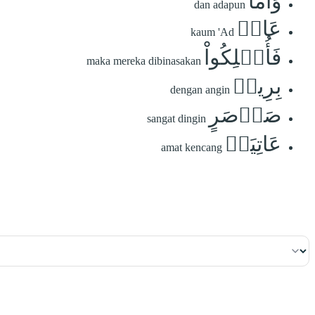
وَأَمَّا
dan adapun
عَادٞ
kaum 'Ad
فَأُهۡلِكُواْ
maka mereka dibinasakan
بِرِيحٖ
dengan angin
صَرۡصَرٍ
sangat dingin
عَاتِيَةٖ
amat kencang