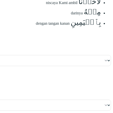
لَأَخَذۡنَا
niscaya Kami ambil
مِنۡهُ
darinya
بِٱلۡيَمِينِ
dengan tangan kanan