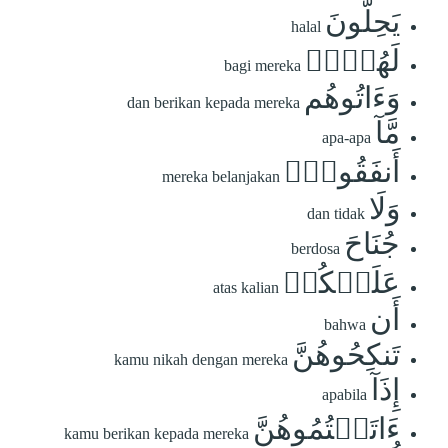
يَحِلُّونَ
halal
لَهُنَّۖ
bagi mereka
وَءَاتُوهُم
dan berikan kepada mereka
مَّآ
apa-apa
أَنفَقُواْۚ
mereka belanjakan
وَلَا
dan tidak
جُنَاحَ
berdosa
عَلَيۡكُمۡ
atas kalian
أَن
bahwa
تَنكِحُوهُنَّ
kamu nikah dengan mereka
إِذَآ
apabila
ءَاتَيۡتُمُوهُنَّ
kamu berikan kepada mereka