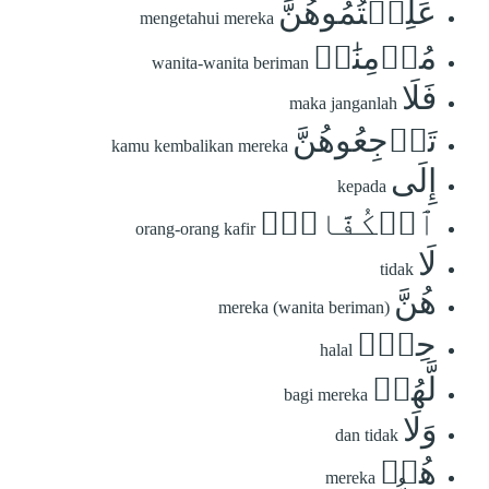
عَلِمۡتُمُوهُنَّ
mengetahui mereka
مُؤۡمِنَٰتٖ
wanita-wanita beriman
فَلَا
maka janganlah
تَرۡجِعُوهُنَّ
kamu kembalikan mereka
إِلَى
kepada
ٱلۡكُفَّارِۖ
orang-orang kafir
لَا
tidak
هُنَّ
mereka (wanita beriman)
حِلّٞ
halal
لَّهُمۡ
bagi mereka
وَلَا
dan tidak
هُمۡ
mereka