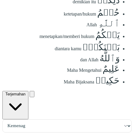
ذَٰلِكُمۡ
demikian itu
حُكۡمُ
ketetapan/hukum
ٱللَّهِ
Allah
يَحۡكُمُ
menetapkan/memberi hukum
بَيۡنَكُمۡۖ
diantara kamu
وَٱللَّهُ
dan Allah
عَلِيمٌ
Maha Mengetahui
حَكِيمٞ
Maha Bijaksana
Terjemahan