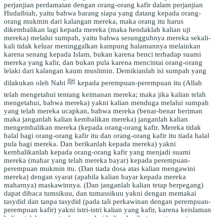
perjanjian perdamaian dengan orang-orang kafir dalam perjanjian
Hudaibiah, yaitu bahwa barang siapa yang datang kepada orang-
orang mukmin dari kalangan mereka, maka orang itu harus
dikembalikan lagi kepada mereka (maka hendaklah kalian uji
mereka) melalui sumpah, yaitu bahwa sesungguhnya mereka sekali-
kali tidak keluar meninggalkan kampung halamannya melainkan
karena senang kepada Islam, bukan karena benci terhadap suami
mereka yang kafir, dan bukan pula karena mencintai orang-orang
lelaki dari kalangan kaum muslimin. Demikianlah isi sumpah yang
dilakukan oleh Nabi ﷺ kepada perempuan-perempuan itu (Allah
telah mengetahui tentang keimanan mereka; maka jika kalian telah
mengetahui, bahwa mereka) yakni kalian menduga melalui sumpah
yang telah mereka ucapkan, bahwa mereka (benar-benar beriman
maka janganlah kalian kembalikan mereka) janganlah kalian
mengembalikan mereka (kepada orang-orang kafir. Mereka tidak
halal bagi orang-orang kafir itu dan orang-orang kafir itu tiada halal
pula bagi mereka. Dan berikanlah kepada mereka) yakni
kembalikanlah kepada orang-orang kafir yang menjadi suami
mereka (mahar yang telah mereka bayar) kepada perempuan-
perempuan mukmin itu. (Dan tiada dosa atas kalian mengawini
mereka) dengan syarat (apabila kalian bayar kepada mereka
maharnya) maskawinnya. (Dan janganlah kalian tetap berpegang)
dapat dibaca tumsikuu, dan tumassikuu yakni dengan memakai
tasydid dan tanpa tasydid (pada tali perkawinan dengan perempuan-
perempuan kafir) yakni istri-istri kalian yang kafir, karena keislaman