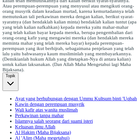
kalian telah memutuskannya dari kalian berikut syarat-syaratnya.
Atau perempuan-perempuan yang menyusul atau mengikuti orang-
orang musyrik dalam keadaan murtad, karena kemurtadannya telah
memutuskan tali perkawinan mereka dengan kalian, berikut syarat-
syaratnya (dan hendaklah kalian minta) hendaklah kalian tuntut (apa
yang telah kalian nafkahkan) kepada mereka yaitu mahar-mahar
yang telah kalian bayar kepada mereka, berupa pengembalian dari
orang-orang kafir yang mengawini mereka (dan hendaklah mereka
meminta mahar yang telah mereka bayar) kepada perempuan-
perempuan yang ikut berhijrah, sebagaimana penjelasan yang telah
lalu yaitu bahwasanya kaum musliminlah yang membayarkannya.
(Demikianlah hukum Allah yang ditetapkan-Nya di antara kalian)
untuk kalian laksanakan. (Dan Allah Maha Mengetahui lagi Maha
Bijaksana).
Topik
Ayat yang berhubungan dengan Ummu Kultsum binti 'Uqbah
Kawin dengan perempuan musyrik
Wali kafir atas wanita muslimah
Perkawinan tanpa mahar
Islamnya salah seorang dari suami isteri
Keluasan ilmu Allah
Al Hakim (Maha Bijaksana)
Al 'Alim (Maha megetahui)