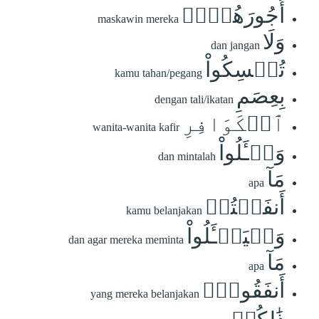
أُجُورَهُنَّۚ
maskawin mereka
وَلَا
dan jangan
تُمۡسِكُواْ
kamu tahan/pegang
بِعِصَمِ
dengan tali/ikatan
ٱلۡكَوَافِرِ
wanita-wanita kafir
وَسۡـَٔلُواْ
dan mintalah
مَآ
apa
أَنفَقۡتُمۡ
kamu belanjakan
وَلۡيَسۡـَٔلُواْ
dan agar mereka meminta
مَآ
apa
أَنفَقُواْۚ
yang mereka belanjakan