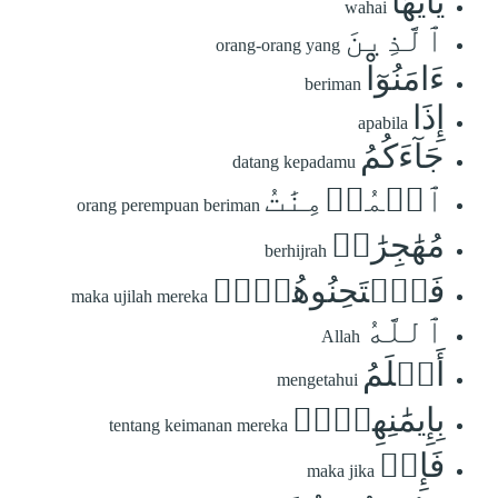
يَٰٓأَيُّهَا
wahai
ٱلَّذِينَ
orang-orang yang
ءَامَنُوٓاْ
beriman
إِذَا
apabila
جَآءَكُمُ
datang kepadamu
ٱلۡمُؤۡمِنَٰتُ
orang perempuan beriman
مُهَٰجِرَٰتٖ
berhijrah
فَٱمۡتَحِنُوهُنَّۖ
maka ujilah mereka
ٱللَّهُ
Allah
أَعۡلَمُ
mengetahui
بِإِيمَٰنِهِنَّۖ
tentang keimanan mereka
فَإِنۡ
maka jika