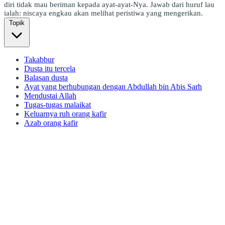
diri tidak mau beriman kepada ayat-ayat-Nya. Jawab dari huruf lau
ialah: niscaya engkau akan melihat peristiwa yang mengerikan.
Topik
Takabbur
Dusta itu tercela
Balasan dusta
Ayat yang berhubungan dengan Abdullah bin Abis Sarh
Mendustai Allah
Tugas-tugas malaikat
Keluarnya ruh orang kafir
Azab orang kafir