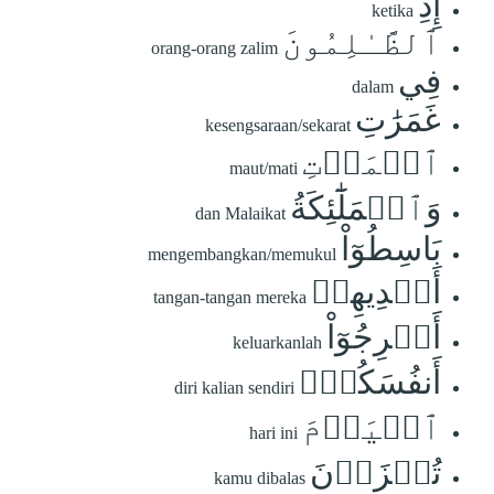
إِذِ
ketika
ٱلظَّـٰلِمُونَ
orang-orang zalim
فِي
dalam
غَمَرَٰتِ
kesengsaraan/sekarat
ٱلۡمَوۡتِ
maut/mati
وَٱلۡمَلَٰٓئِكَةُ
dan Malaikat
بَاسِطُوٓاْ
mengembangkan/memukul
أَيۡدِيهِمۡ
tangan-tangan mereka
أَخۡرِجُوٓاْ
keluarkanlah
أَنفُسَكُمُۖ
diri kalian sendiri
ٱلۡيَوۡمَ
hari ini
تُجۡزَوۡنَ
kamu dibalas