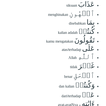
عَذَابَ
siksaan
ٱلۡهُونِ
menghinakan
بِمَا
disebabkan
كُنتُمۡ
kalian adalah
تَقُولُونَ
kamu mengatakan
عَلَى
atas/terhadap
ٱللَّهِ
Allah
غَيۡرَ
tidak
ٱلۡحَقِّ
benar
وَكُنتُمۡ
dan kalian
عَنۡ
dari/terhadap
ءَايَٰتِهِۦ
ayat-ayatNya