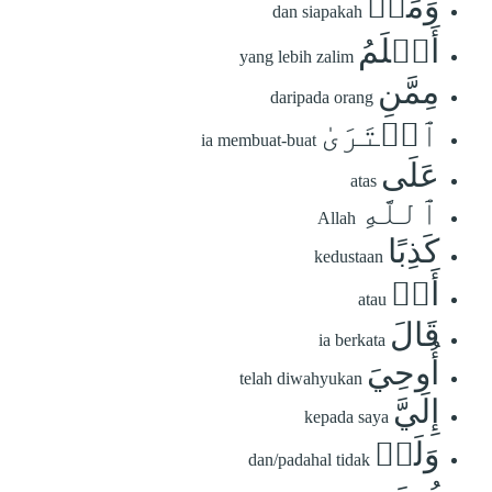
وَمَنۡ
dan siapakah
أَظۡلَمُ
yang lebih zalim
مِمَّنِ
daripada orang
ٱفۡتَرَىٰ
ia membuat-buat
عَلَى
atas
ٱللَّهِ
Allah
كَذِبًا
kedustaan
أَوۡ
atau
قَالَ
ia berkata
أُوحِيَ
telah diwahyukan
إِلَيَّ
kepada saya
وَلَمۡ
dan/padahal tidak