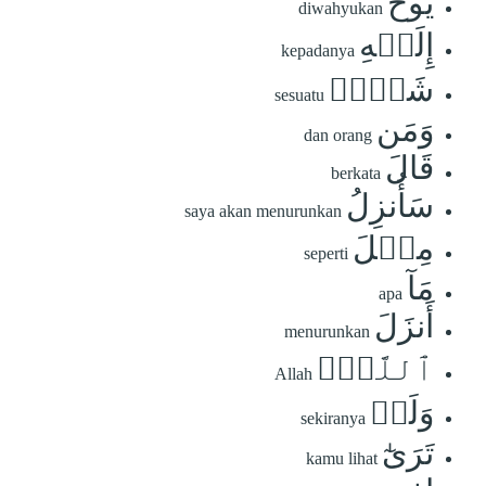
يُوحَ
diwahyukan
إِلَيۡهِ
kepadanya
شَيۡءٞ
sesuatu
وَمَن
dan orang
قَالَ
berkata
سَأُنزِلُ
saya akan menurunkan
مِثۡلَ
seperti
مَآ
apa
أَنزَلَ
menurunkan
ٱللَّهُۗ
Allah
وَلَوۡ
sekiranya
تَرَىٰٓ
kamu lihat