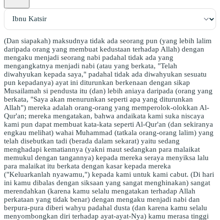
(Dan siapakah) maksudnya tidak ada seorang pun (yang lebih lalim
daripada orang yang membuat kedustaan terhadap Allah) dengan
mengaku menjadi seorang nabi padahal tidak ada yang
mengangkatnya menjadi nabi (atau yang berkata, "Telah
diwahyukan kepada saya," padahal tidak ada diwahyukan sesuatu
pun kepadanya) ayat ini diturunkan berkenaan dengan sikap
Musailamah si pendusta itu (dan) lebih aniaya daripada (orang yang
berkata, "Saya akan menurunkan seperti apa yang diturunkan
Allah") mereka adalah orang-orang yang memperolok-olokkan Al-
Qur'an; mereka mengatakan, bahwa andaikata kami suka niscaya
kami pun dapat membuat kata-kata seperti Al-Qur'an (dan sekiranya
engkau melihat) wahai Muhammad (tatkala orang-orang lalim) yang
telah disebutkan tadi (berada dalam sekarat) yaitu sedang
menghadapi kematiannya (yakni maut sedangkan para malaikat
memukul dengan tangannya) kepada mereka seraya menyiksa lalu
para malaikat itu berkata dengan kasar kepada mereka
("Keluarkanlah nyawamu,") kepada kami untuk kami cabut. (Di hari
ini kamu dibalas dengan siksaan yang sangat menghinakan) sangat
merendahkan (karena kamu selalu mengatakan terhadap Allah
perkataan yang tidak benar) dengan mengaku menjadi nabi dan
berpura-pura diberi wahyu padahal dusta (dan karena kamu selalu
menyombongkan diri terhadap ayat-ayat-Nya) kamu merasa tinggi