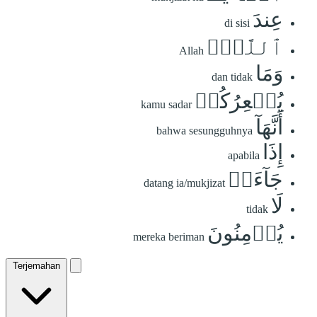
عِندَ
di sisi
ٱللَّهِۖ
Allah
وَمَا
dan tidak
يُشۡعِرُكُمۡ
kamu sadar
أَنَّهَآ
bahwa sesungguhnya
إِذَا
apabila
جَآءَتۡ
datang ia/mukjizat
لَا
tidak
يُؤۡمِنُونَ
mereka beriman
Terjemahan