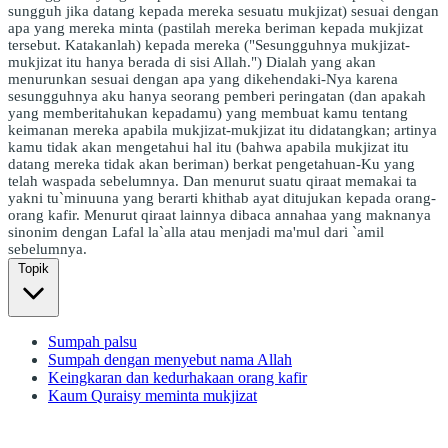
sungguh jika datang kepada mereka sesuatu mukjizat) sesuai dengan
apa yang mereka minta (pastilah mereka beriman kepada mukjizat
tersebut. Katakanlah) kepada mereka ("Sesungguhnya mukjizat-
mukjizat itu hanya berada di sisi Allah.") Dialah yang akan
menurunkan sesuai dengan apa yang dikehendaki-Nya karena
sesungguhnya aku hanya seorang pemberi peringatan (dan apakah
yang memberitahukan kepadamu) yang membuat kamu tentang
keimanan mereka apabila mukjizat-mukjizat itu didatangkan; artinya
kamu tidak akan mengetahui hal itu (bahwa apabila mukjizat itu
datang mereka tidak akan beriman) berkat pengetahuan-Ku yang
telah waspada sebelumnya. Dan menurut suatu qiraat memakai ta
yakni tu`minuuna yang berarti khithab ayat ditujukan kepada orang-
orang kafir. Menurut qiraat lainnya dibaca annahaa yang maknanya
sinonim dengan Lafal la`alla atau menjadi ma'mul dari `amil
sebelumnya.
Topik
Sumpah palsu
Sumpah dengan menyebut nama Allah
Keingkaran dan kedurhakaan orang kafir
Kaum Quraisy meminta mukjizat