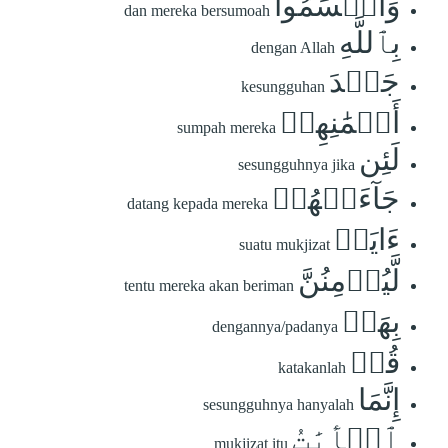
وَأَقۡسَمُواْ
dan mereka bersumoah
بِٱللَّهِ
dengan Allah
جَهۡدَ
kesungguhan
أَيۡمَٰنِهِمۡ
sumpah mereka
لَئِن
sesungguhnya jika
جَآءَتۡهُمۡ
datang kepada mereka
ءَايَةٞ
suatu mukjizat
لَّيُؤۡمِنُنَّ
tentu mereka akan beriman
بِهَاۚ
dengannya/padanya
قُلۡ
katakanlah
إِنَّمَا
sesungguhnya hanyalah
ٱلۡأٓيَٰتُ
mukjizat itu