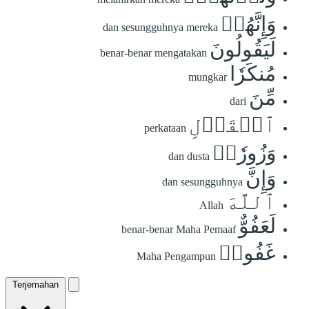
وَإِنَّهُمۡ
dan sesungguhnya mereka
لَيَقُولُونَ
benar-benar mengatakan
مُنكَرٗا
mungkar
مِّنَ
dari
ٱلۡقَوۡلِ
perkataan
وَزُورٗاۚ
dan dusta
وَإِنَّ
dan sesungguhnya
ٱللَّهَ
Allah
لَعَفُوٌّ
benar-benar Maha Pemaaf
غَفُورٞ
Maha Pengampun
Terjemahan