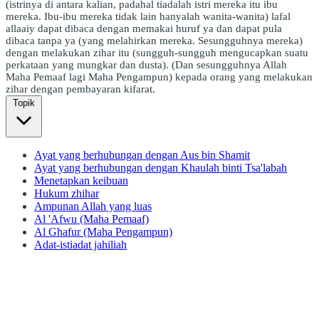
(istrinya di antara kalian, padahal tiadalah istri mereka itu ibu
mereka. Ibu-ibu mereka tidak lain hanyalah wanita-wanita) lafal
allaaiy dapat dibaca dengan memakai huruf ya dan dapat pula
dibaca tanpa ya (yang melahirkan mereka. Sesungguhnya mereka)
dengan melakukan zihar itu (sungguh-sungguh mengucapkan suatu
perkataan yang mungkar dan dusta). (Dan sesungguhnya Allah
Maha Pemaaf lagi Maha Pengampun) kepada orang yang melakukan
zihar dengan pembayaran kifarat.
Topik
Ayat yang berhubungan dengan Aus bin Shamit
Ayat yang berhubungan dengan Khaulah binti Tsa'labah
Menetapkan keibuan
Hukum zhihar
Ampunan Allah yang luas
Al 'Afwu (Maha Pemaaf)
Al Ghafur (Maha Pengampun)
Adat-istiadat jahiliah