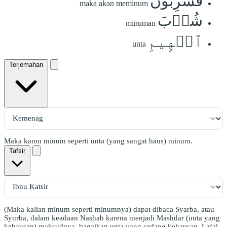
فَشَٰرِبُونَ
maka akan meminum
شُرۡبَ
minuman
ٱلۡهِيمِ
unta
Terjemahan
Maka kamu minum seperti unta (yang sangat haus) minum.
Tafsir
(Maka kalian minum seperti minumnya) dapat dibaca Syarba, atau
Syurba, dalam keadaan Nashab karena menjadi Mashdar (unta yang
kehausan) maksudnya, bagaikan unta yang sedang kehausan. Lafal