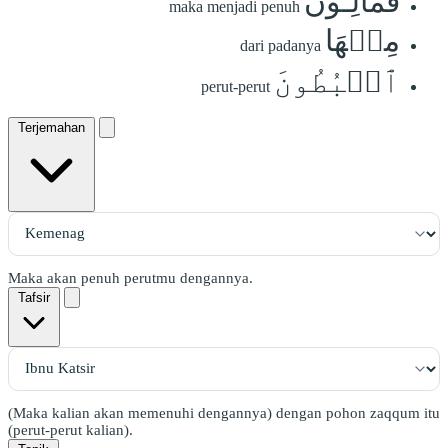
فَمَالِـُٔونَ
maka menjadi penuh
مِنۡهَا
dari padanya
ٱلۡبُطُونَ
perut-perut
Terjemahan
Maka akan penuh perutmu dengannya.
Tafsir
(Maka kalian akan memenuhi dengannya) dengan pohon zaqqum itu
(perut-perut kalian).