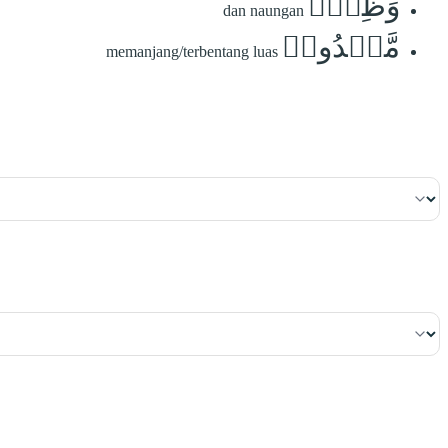
وَظِلّٖ
dan naungan
مَّمۡدُودٖ
memanjang/terbentang luas