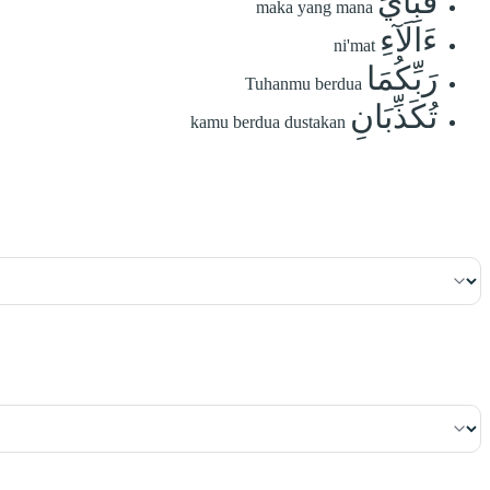
فَبِأَيِّ
maka yang mana
ءَالَآءِ
ni'mat
رَبِّكُمَا
Tuhanmu berdua
تُكَذِّبَانِ
kamu berdua dustakan