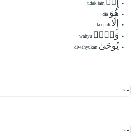
إِنۡ
tidak lain
هُوَ
dia
إِلَّا
kecuali
وَحۡيٞ
wahyu
يُوحَىٰ
diwahyukan