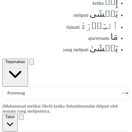
إِذۡ
ketika
يَغۡشَى
meliputi
ٱلسِّدۡرَةَ
Sidratil
مَا
apa/sesuatu
يَغۡشَىٰ
yang meliputi
Terjemahan
(Muhammad melihat Jibril) ketika Sidratilmuntahā diliputi oleh
sesuatu yang meliputinya,
Tafsir