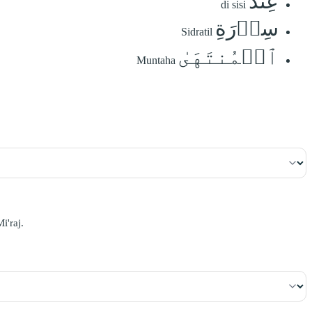
عِندَ
di sisi
سِدۡرَةِ
Sidratil
ٱلۡمُنتَهَىٰ
Muntaha
i'raj.