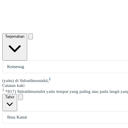
Terjemahan
1
(yaitu) di Sidratilmuntahā,
Catatan kaki
1
*817) Sidratilmuntahā yaitu tempat yang paling atas pada langit yang 
Tafsir