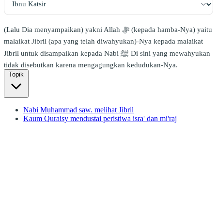
(Lalu Dia menyampaikan) yakni Allah ﷻ (kepada hamba-Nya) yaitu
malaikat Jibril (apa yang telah diwahyukan)-Nya kepada malaikat
Jibril untuk disampaikan kepada Nabi ﷺ Di sini yang mewahyukan
tidak disebutkan karena mengagungkan kedudukan-Nya.
Topik
Nabi Muhammad saw. melihat Jibril
Kaum Quraisy mendustai peristiwa isra' dan mi'raj