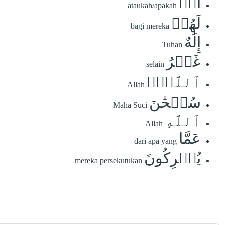
أَمۡ
ataukah/apakah
لَهُمۡ
bagi mereka
إِلَٰهٌ
Tuhan
غَيۡرُ
selain
ٱللَّهِۚ
Allah
سُبۡحَٰنَ
Maha Suci
ٱللَّهِ
Allah
عَمَّا
dari apa yang
يُشۡرِكُونَ
mereka persekutukan