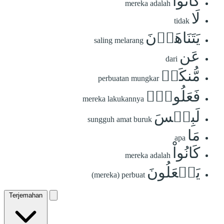
كَانُواْ
mereka adalah
لَا
tidak
يَتَنَاهَوۡنَ
saling melarang
عَن
dari
مُّنكَرٖ
perbuatan mungkar
فَعَلُوهُۚ
mereka lakukannya
لَبِئۡسَ
sungguh amat buruk
مَا
apa
كَانُواْ
mereka adalah
يَفۡعَلُونَ
(mereka) perbuat
Terjemahan