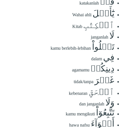
قُلۡ
katakanlah
يَٰٓأَهۡلَ
Wahai ahli
ٱلۡكِتَٰبِ
Kitab
لَا
janganlah
تَغۡلُواْ
kamu berlebih-lebihan
فِي
dalam
دِينِكُمۡ
agamamu
غَيۡرَ
tidak/tanpa
ٱلۡحَقِّ
kebenaran
وَلَا
dan janganlah
تَتَّبِعُوٓاْ
kamu mengikuti
أَهۡوَآءَ
hawa nafsu