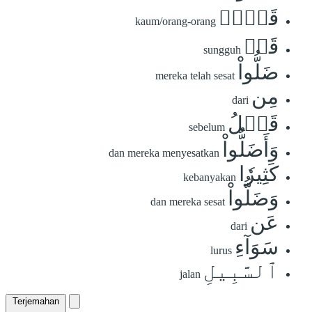
قَوۡمٖ
kaum/orang-orang
قَدۡ
sungguh
ضَلُّواْ
mereka telah sesat
مِن
dari
قَبۡلُ
sebelum
وَأَضَلُّواْ
dan mereka menyesatkan
كَثِيرٗا
kebanyakan
وَضَلُّواْ
dan mereka sesat
عَن
dari
سَوَآءِ
lurus
ٱلسَّبِيلِ
jalan
Terjemahan