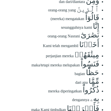
وَمِنَ
dan dari/diantara
ٱلَّذِينَ
orang-orang yang
قَالُوٓاْ
(mereka) mengatakan
إِنَّا
sesungguhnya kami
نَصَٰرَىٰٓ
orang-orang Nasrani
أَخَذۡنَا
Kami telah mengambil
مِيثَٰقَهُمۡ
perjanjian mereka
فَنَسُواْ
maka/tetapi mereka melupakan
حَظّٗا
bagian
مِّمَّا
dari apa
ذُكِّرُواْ
mereka diperingatkan
بِهِۦ
dengannya
فَأَغۡرَيۡنَا
maka Kami timbulkan