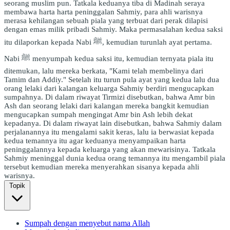
seorang muslim pun. Tatkala keduanya tiba di Madinah seraya
membawa harta harta peninggalan Sahmiy, para ahli warisnya
merasa kehilangan sebuah piala yang terbuat dari perak dilapisi
dengan emas milik pribadi Sahmiy. Maka permasalahan kedua saksi
itu dilaporkan kepada Nabi ﷺ, kemudian turunlah ayat pertama.
Nabi ﷺ menyumpah kedua saksi itu, kemudian ternyata piala itu
ditemukan, lalu mereka berkata, "Kami telah membelinya dari
Tamim dan Addiy." Setelah itu turun pula ayat yang kedua lalu dua
orang lelaki dari kalangan keluarga Sahmiy berdiri mengucapkan
sumpahnya. Di dalam riwayat Tirmizi disebutkan, bahwa Amr bin
Ash dan seorang lelaki dari kalangan mereka bangkit kemudian
mengucapkan sumpah mengingat Amr bin Ash lebih dekat
kepadanya. Di dalam riwayat lain disebutkan, bahwa Sahmiy dalam
perjalanannya itu mengalami sakit keras, lalu ia berwasiat kepada
kedua temannya itu agar keduanya menyampaikan harta
peninggalannya kepada keluarga yang akan mewarisinya. Tatkala
Sahmiy meninggal dunia kedua orang temannya itu mengambil piala
tersebut kemudian mereka menyerahkan sisanya kepada ahli
warisnya.
Topik
Sumpah dengan menyebut nama Allah