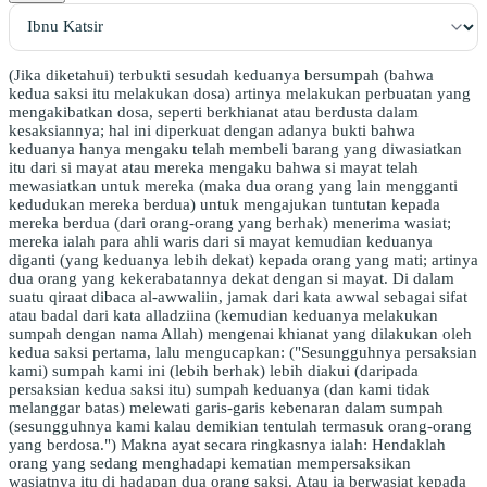
(Jika diketahui) terbukti sesudah keduanya bersumpah (bahwa
kedua saksi itu melakukan dosa) artinya melakukan perbuatan yang
mengakibatkan dosa, seperti berkhianat atau berdusta dalam
kesaksiannya; hal ini diperkuat dengan adanya bukti bahwa
keduanya hanya mengaku telah membeli barang yang diwasiatkan
itu dari si mayat atau mereka mengaku bahwa si mayat telah
mewasiatkan untuk mereka (maka dua orang yang lain mengganti
kedudukan mereka berdua) untuk mengajukan tuntutan kepada
mereka berdua (dari orang-orang yang berhak) menerima wasiat;
mereka ialah para ahli waris dari si mayat kemudian keduanya
diganti (yang keduanya lebih dekat) kepada orang yang mati; artinya
dua orang yang kekerabatannya dekat dengan si mayat. Di dalam
suatu qiraat dibaca al-awwaliin, jamak dari kata awwal sebagai sifat
atau badal dari kata alladziina (kemudian keduanya melakukan
sumpah dengan nama Allah) mengenai khianat yang dilakukan oleh
kedua saksi pertama, lalu mengucapkan: ("Sesungguhnya persaksian
kami) sumpah kami ini (lebih berhak) lebih diakui (daripada
persaksian kedua saksi itu) sumpah keduanya (dan kami tidak
melanggar batas) melewati garis-garis kebenaran dalam sumpah
(sesungguhnya kami kalau demikian tentulah termasuk orang-orang
yang berdosa.") Makna ayat secara ringkasnya ialah: Hendaklah
orang yang sedang menghadapi kematian mempersaksikan
wasiatnya itu di hadapan dua orang saksi. Atau ia berwasiat kepada