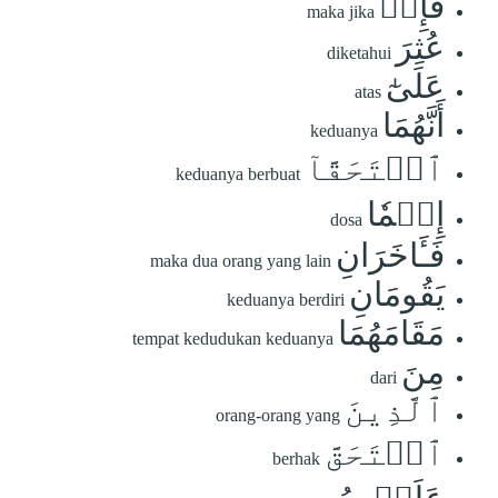
فَإِنۡ
maka jika
عُثِرَ
diketahui
عَلَىٰٓ
atas
أَنَّهُمَا
keduanya
ٱسۡتَحَقَّآ
keduanya berbuat
إِثۡمٗا
dosa
فَـَٔاخَرَانِ
maka dua orang yang lain
يَقُومَانِ
keduanya berdiri
مَقَامَهُمَا
tempat kedudukan keduanya
مِنَ
dari
ٱلَّذِينَ
orang-orang yang
ٱسۡتَحَقَّ
berhak