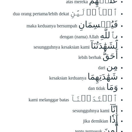
عَلَيۡهِمُ
atas mereka
ٱلۡأَوۡلَيَٰنِ
dua orang pertama/lebih dekat
فَيُقۡسِمَانِ
maka keduanya bersumpah
بِٱللَّهِ
dengan (nama) Allah
لَشَهَٰدَتُنَآ
sesungguhnya kesaksian kami
أَحَقُّ
lebih berhak
مِن
dari
شَهَٰدَتِهِمَا
kesaksian keduanya
وَمَا
dan tidak
ٱعۡتَدَيۡنَآ
kami melanggar batas
إِنَّآ
sesungguhnya kami
إِذٗا
jika demikian
لَّمِنَ
tentu termasuk