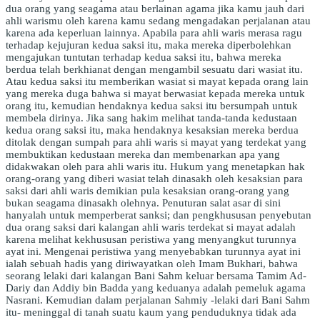
dua orang yang seagama atau berlainan agama jika kamu jauh dari
ahli warismu oleh karena kamu sedang mengadakan perjalanan atau
karena ada keperluan lainnya. Apabila para ahli waris merasa ragu
terhadap kejujuran kedua saksi itu, maka mereka diperbolehkan
mengajukan tuntutan terhadap kedua saksi itu, bahwa mereka
berdua telah berkhianat dengan mengambil sesuatu dari wasiat itu.
Atau kedua saksi itu memberikan wasiat si mayat kepada orang lain
yang mereka duga bahwa si mayat berwasiat kepada mereka untuk
orang itu, kemudian hendaknya kedua saksi itu bersumpah untuk
membela dirinya. Jika sang hakim melihat tanda-tanda kedustaan
kedua orang saksi itu, maka hendaknya kesaksian mereka berdua
ditolak dengan sumpah para ahli waris si mayat yang terdekat yang
membuktikan kedustaan mereka dan membenarkan apa yang
didakwakan oleh para ahli waris itu. Hukum yang menetapkan hak
orang-orang yang diberi wasiat telah dinasakh oleh kesaksian para
saksi dari ahli waris demikian pula kesaksian orang-orang yang
bukan seagama dinasakh olehnya. Penuturan salat asar di sini
hanyalah untuk memperberat sanksi; dan pengkhususan penyebutan
dua orang saksi dari kalangan ahli waris terdekat si mayat adalah
karena melihat kekhususan peristiwa yang menyangkut turunnya
ayat ini. Mengenai peristiwa yang menyebabkan turunnya ayat ini
ialah sebuah hadis yang diriwayatkan oleh Imam Bukhari, bahwa
seorang lelaki dari kalangan Bani Sahm keluar bersama Tamim Ad-
Dariy dan Addiy bin Badda yang keduanya adalah pemeluk agama
Nasrani. Kemudian dalam perjalanan Sahmiy -lelaki dari Bani Sahm
itu- meninggal di tanah suatu kaum yang penduduknya tidak ada