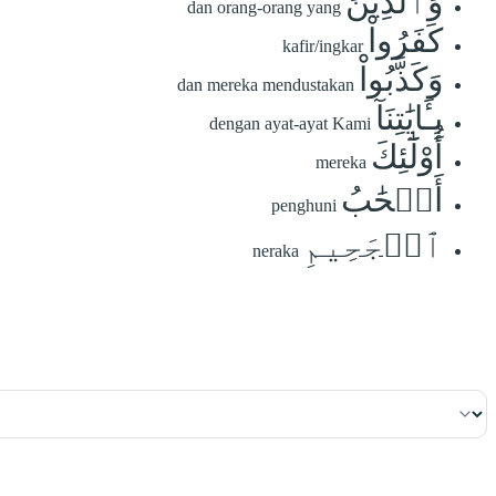
وَٱلَّذِينَ
dan orang-orang yang
كَفَرُواْ
kafir/ingkar
وَكَذَّبُواْ
dan mereka mendustakan
بِـَٔايَٰتِنَآ
dengan ayat-ayat Kami
أُوْلَٰٓئِكَ
mereka
أَصۡحَٰبُ
penghuni
ٱلۡجَحِيمِ
neraka