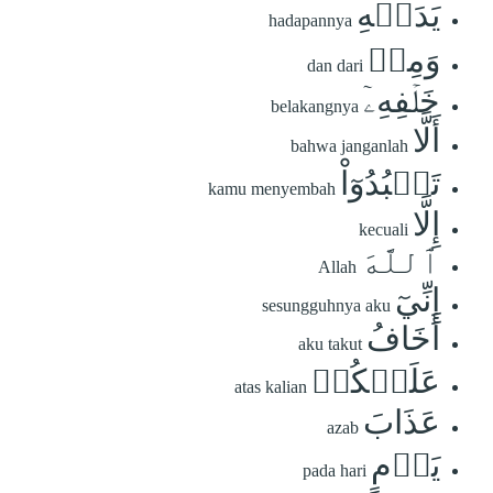
يَدَيۡهِ
hadapannya
وَمِنۡ
dan dari
خَلۡفِهِۦٓ
belakangnya
أَلَّا
bahwa janganlah
تَعۡبُدُوٓاْ
kamu menyembah
إِلَّا
kecuali
ٱللَّهَ
Allah
إِنِّيٓ
sesungguhnya aku
أَخَافُ
aku takut
عَلَيۡكُمۡ
atas kalian
عَذَابَ
azab
يَوۡمٍ
pada hari