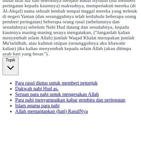
mulai lafal Idz dan seterusnya menjadi Badal Isytimal (dia memberi
peringatan kepada kaumnya) maksudnya, mempertakuti mereka (di
Al-Ahqaf) nama sebuah lembah tempat tinggal mereka yang terletak
di negeri Yaman (dan sesungguhnya telah terdahulu beberapa orang
pemberi peringatan) beberapa orang rasul (sebelumnya dan
sesudahnya) sebelum Nabi Hud datang dan sesudahnya, kepada
kaumnya masing-masing seraya mengatakan, ("Janganlah kalian
menyembah selain Allah) jumlah Waqad Khalat merupakan jumlah
Mu'taridhah, atau kalimat sisipan (sesungguhnya aku khawatir
kalian) jika kalian menyembah kepada selain Allah (akan ditimpa
azab hari yang besar.").
Topik
Para rasul diutus untuk memberi petunjuk
Dakwah nabi Hud as.
Seruan para nabi untuk mengesakan Allah
Para nabi menyampaikan kabar gembira dan peringatan
Islam agama para nabi
Allah memantapkan (hati) RasulNya