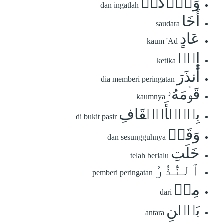
وَٱذۡكُرۡ
dan ingatlah
أَخَا
saudara
عَادٍ
kaum 'Ad
إِذۡ
ketika
أَنذَرَ
dia memberi peringatan
قَوۡمَهُۥ
kaumnya
بِٱلۡأَحۡقَافِ
di bukit pasir
وَقَدۡ
dan sesungguhnya
خَلَتِ
telah berlalu
ٱلنُّذُرُ
pemberi peringatan
مِنۢ
dari
بَيۡنِ
antara