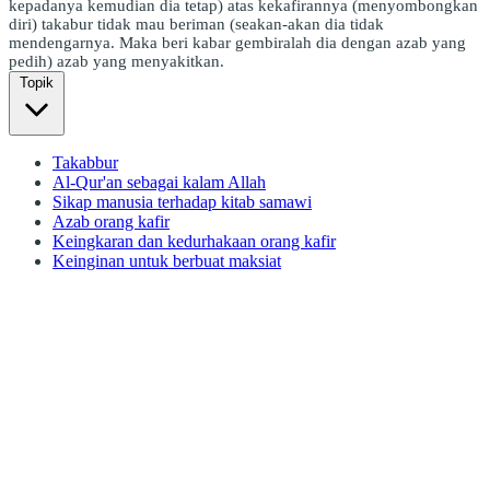
kepadanya kemudian dia tetap) atas kekafirannya (menyombongkan
diri) takabur tidak mau beriman (seakan-akan dia tidak
mendengarnya. Maka beri kabar gembiralah dia dengan azab yang
pedih) azab yang menyakitkan.
Topik
Takabbur
Al-Qur'an sebagai kalam Allah
Sikap manusia terhadap kitab samawi
Azab orang kafir
Keingkaran dan kedurhakaan orang kafir
Keinginan untuk berbuat maksiat