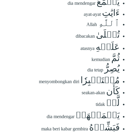
يَسۡمَعُ
dia mendengar
ءَايَٰتِ
ayat-ayat
ٱللَّهِ
Allah
تُتۡلَىٰ
dibacakan
عَلَيۡهِ
atasnya
ثُمَّ
kemudian
يُصِرُّ
dia tetap
مُسۡتَكۡبِرٗا
menyombongkan diri
كَأَن
seakan-akan
لَّمۡ
tidak
يَسۡمَعۡهَاۖ
dia mendengar
فَبَشِّرۡهُ
maka beri kabar gembira