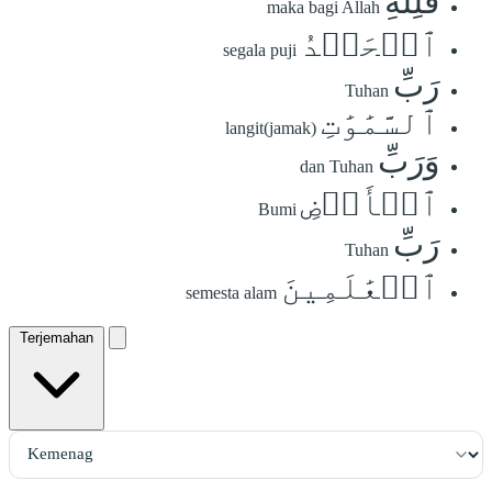
فَلِلَّهِ
maka bagi Allah
ٱلۡحَمۡدُ
segala puji
رَبِّ
Tuhan
ٱلسَّمَٰوَٰتِ
langit(jamak)
وَرَبِّ
dan Tuhan
ٱلۡأَرۡضِ
Bumi
رَبِّ
Tuhan
ٱلۡعَٰلَمِينَ
semesta alam
Terjemahan