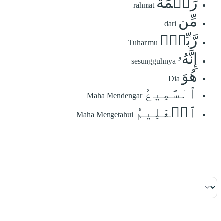
رَحۡمَةٗ
rahmat
مِّن
dari
رَّبِّكَۚ
Tuhanmu
إِنَّهُۥ
sesungguhnya
هُوَ
Dia
ٱلسَّمِيعُ
Maha Mendengar
ٱلۡعَلِيمُ
Maha Mengetahui